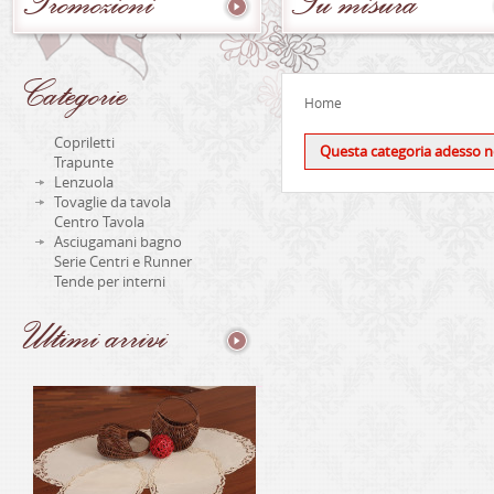
Promozioni
Su
misura
Categorie
Home
Copriletti
Questa categoria adesso no
Trapunte
Lenzuola
Tovaglie da tavola
Centro Tavola
Asciugamani bagno
Serie Centri e Runner
Tende per interni
Ultimi
arrivi