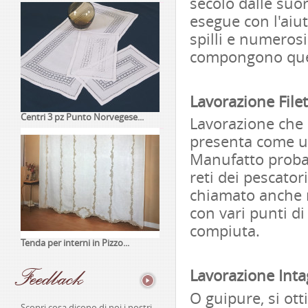
secolo dalle suor
esegue con l'aiu
spilli e numerosi 
compongono que
Lavorazione Filet
Centri 3 pz Punto Norvegese...
Lavorazione che s
presenta come un
Manufatto probab
reti dei pescator
chiamato anche 
con vari punti di
compiuta.
Tenda per interni in Pizzo...
Feedback
Lavorazione Inta
O guipure, si ot
Scopri cosa dicono di noi i nostri