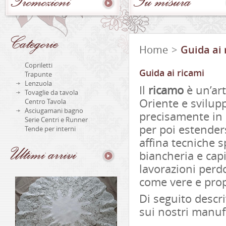
Promozioni
Su
misura
Categorie
Home
>
Guida ai 
Copriletti
Guida ai ricami
Trapunte
Lenzuola
Il
ricamo
è un’art
Tovaglie da tavola
Oriente e svilupp
Centro Tavola
Asciugamani bagno
precisamente in S
Serie Centri e Runner
per poi estenders
Tende per interni
affina tecniche s
Ultimi
arrivi
biancheria e capi
lavorazioni perdo
come vere e prop
Di seguito descri
sui nostri manufa