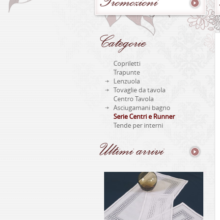
Promozioni
Categorie
Copriletti
Trapunte
Lenzuola
Tovaglie da tavola
Centro Tavola
Asciugamani bagno
Serie Centri e Runner
Tende per interni
Ultimi
arrivi