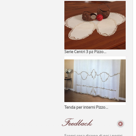
Serie Centri 3 pz Pizzo...
Tenda per interni Pizzo...
Feedback
Scopri cosa dicono di noi i nostri