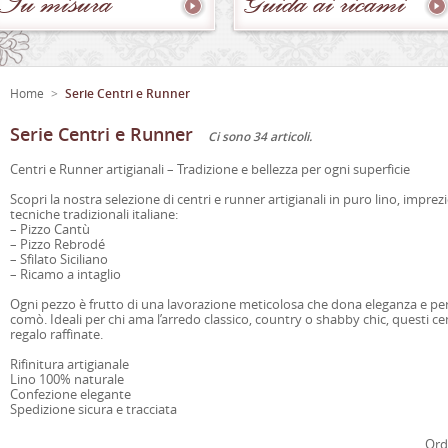
Su
misura
Guida
ai
ricami
Home
>
Serie Centri e Runner
Serie Centri e Runner
Ci sono 34 articoli.
Centri e Runner artigianali – Tradizione e bellezza per ogni superficie
Scopri la nostra selezione di centri e runner artigianali in puro lino, impre
tecniche tradizionali italiane:
– Pizzo Cantù
– Pizzo Rebrodé
– Sfilato Siciliano
– Ricamo a intaglio
Ogni pezzo è frutto di una lavorazione meticolosa che dona eleganza e pers
comò. Ideali per chi ama l’arredo classico, country o shabby chic, questi c
regalo raffinate.
Rifinitura artigianale
Lino 100% naturale
Confezione elegante
Spedizione sicura e tracciata
Ord